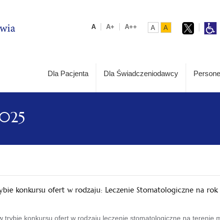
A
A+
A++
A
A
Dla Pacjenta
Dla Świadczeniodawcy
Persone
2025
rybie konkursu ofert w rodzaju: Leczenie Stomatologiczne na rok
 w trybie konkursu ofert w rodzaju leczenie stomatologiczne na teren