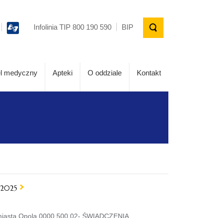
Infolinia TIP 800 190 590
BIP
l medyczny
Apteki
O oddziale
Kontakt
 2025
ie miasta Opola 0000.500.02- ŚWIADCZENIA