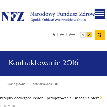
.
A
A+
A++
A
A
Kontraktowanie 2016
›
Strona główna
Kontraktowanie 2016
Przepisy dotyczące sposobu przygotowania i składania ofert
13.05.2016