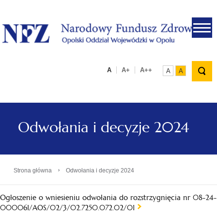
.
A
A+
A++
A
A
Odwołania i decyzje 2024
›
Strona główna
Odwołania i decyzje 2024
Ogłoszenie o wniesieniu odwołania do rozstrzygnięcia nr 08-24-
000061/AOS/02/3/02.7250.072.02/01