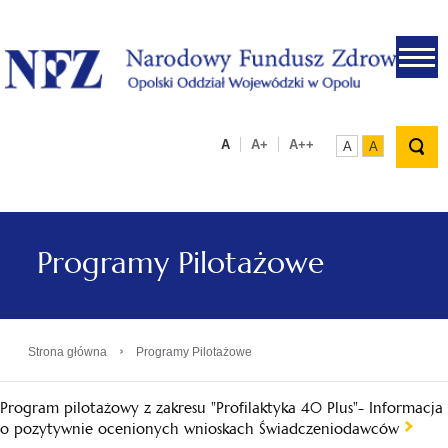
.
A
A+
A++
A
A
Programy Pilotażowe
›
Strona główna
Programy Pilotażowe
Program pilotażowy z zakresu "Profilaktyka 40 Plus"- Informacja
o pozytywnie ocenionych wnioskach Świadczeniodawców