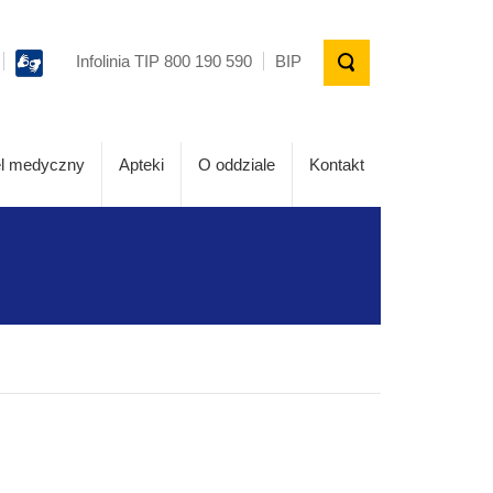
Infolinia TIP 800 190 590
BIP
l medyczny
Apteki
O oddziale
Kontakt