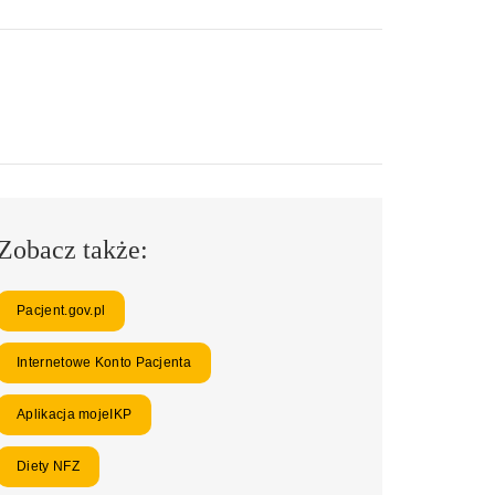
Zobacz także:
Pacjent.gov.pl
Internetowe Konto Pacjenta
Aplikacja mojeIKP
Diety NFZ