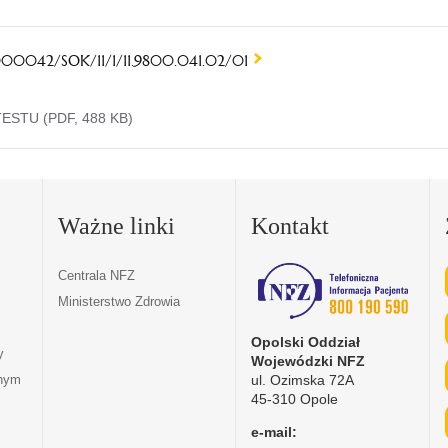
000042/SOK/11/1/11.9800.041.02/01
TESTU (PDF, 488 KB)
Ważne linki
Kontakt
Centrala NFZ
Ministerstwo Zdrowia
Opolski Oddział
y
Wojewódzki NFZ
ul. Ozimska 72A
tnym
45-310 Opole
e-mail: