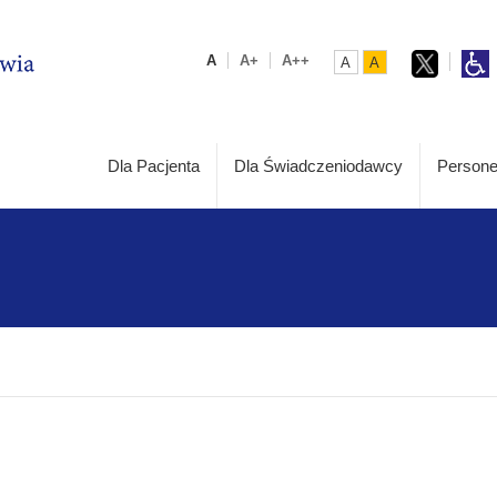
A
A+
A++
A
A
Dla Pacjenta
Dla Świadczeniodawcy
Persone