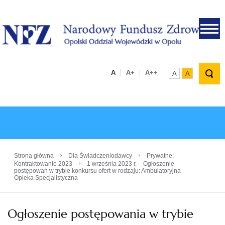
.
A
A+
A++
A
A
›
›
Strona główna
Dla Świadczeniodawcy
Prywatne:
›
Kontraktowanie 2023
1 września 2023 r. – Ogłoszenie
postępowań w trybie konkursu ofert w rodzaju: Ambulatoryjna
Opieka Specjalistyczna
Ogłoszenie postępowania w trybie