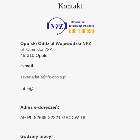
Kontakt
Opolski Oddział Wojewódzki NFZ
ul. Ozimska 72A
45-310 Opole
e-mail:
sekretariat[at]nfz-opole.pl
[at]=@
Adres e-doręczeń:
AE:PL-92669-32321-GBCCW-18
Godziny pracy: