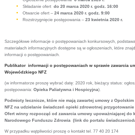
Składanie ofert
do 20 marca 2020 r. godz. 16:00
Otwarcie ofert –
24 marca 2020 r. godz. 9:00
Rozstrzygnięcie postępowania –
23 kwietnia 2020 r.
Szczegółowe informacje o postępowaniach konkursowych, podstaw
materiałach informacyjnych dostępne są w ogłoszeniach, które znajd
informacji o postępowaniach.
Publikator informacji o postępowaniach w sprawie zawarcia 
Wojewódzkiego NFZ
(w informatorze proszę wybrać datę: 2020 rok, bieżący status: ogło
postępowania:
Opieka Paliatywna i Hospicyjna
).
Podmioty lecznicze, które nie mają zawartej umowy z Opolsk
NFZ na udzielanie świadczeń opieki zdrowotnej przygotowanie
Ofert winny rozpocząć od zawarcia umowy upoważniającej do ko
Narodowego Funduszu Zdrowia
(link do portalu świadczenio
W przypadku wątpliwości proszę o kontakt tel. 77 40 20 174