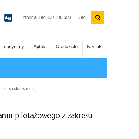
Infolinia TIP 800 190 590
BIP
l medyczny
Apteki
O oddziale
Kontakt
onkursu ofert w rodzaju:
ramu pilotażowego z zakresu