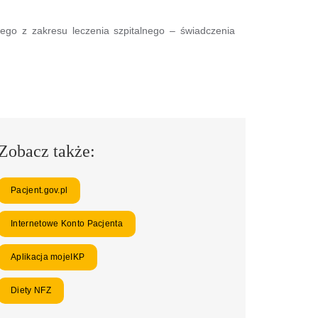
go z zakresu leczenia szpitalnego – świadczenia
Zobacz także:
Pacjent.gov.pl
Internetowe Konto Pacjenta
Aplikacja mojeIKP
Diety NFZ