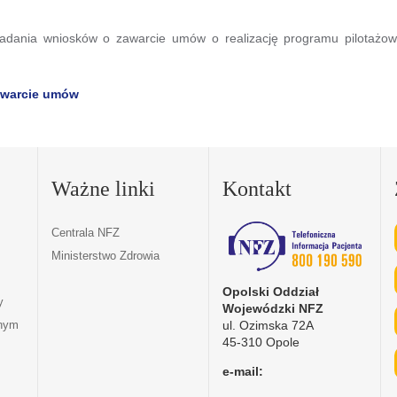
adania wniosków o zawarcie umów o realizację programu pilotażowe
awarcie umów
Ważne linki
Kontakt
Centrala NFZ
Ministerstwo Zdrowia
Opolski Oddział
y
Wojewódzki NFZ
ul. Ozimska 72A
tnym
45-310 Opole
e-mail: