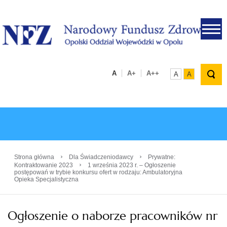
.
A
A+
A++
A
A
›
›
Strona główna
Dla Świadczeniodawcy
Prywatne:
›
Kontraktowanie 2023
1 września 2023 r. – Ogłoszenie
postępowań w trybie konkursu ofert w rodzaju: Ambulatoryjna
Opieka Specjalistyczna
Ogłoszenie o naborze pracowników nr