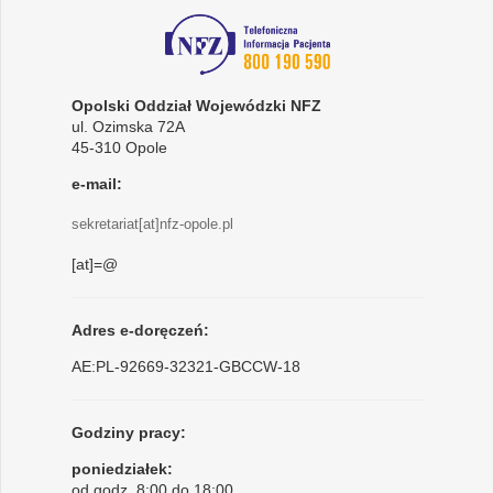
Opolski Oddział Wojewódzki NFZ
ul. Ozimska 72A
45-310 Opole
e-mail:
sekretariat[at]nfz-opole.pl
[at]=@
Adres e-doręczeń:
AE:PL-92669-32321-GBCCW-18
Godziny pracy:
poniedziałek:
od godz. 8:00 do 18:00