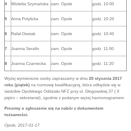
4
Wioletta Szymańska
zam. Opole
godz. 10:00
5
Anna Potylicka
zam. Opole
godz. 10:20
6
Rafał Owsiak
zam. Opole
godz. 10:40
7
Joanna Serafin
zam. Opole
godz. 11:00
8
Joanna Czarnecka
zam. Opole
godz. 11:20
Wyżej wymienione osoby zapraszamy w dniu
20 stycznia 2017
roku (piątek)
na rozmowę kwalifikacyjną, która odbędzie się w
siedzibie Opolskiego Oddziału NFZ przy ul. Głogowskiej 37 ( II
piętro – sekretariat), zgodnie z podanym wyżej harmonogramem.
Prosimy o zgłoszenie się na nabór z dokumentem
tożsamości.
Opole, 2017-01-17