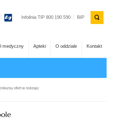
Infolinia TIP 800 190 590
BIP
l medyczny
Apteki
O oddziale
Kontakt
onkursu ofert w rodzaju:
pole