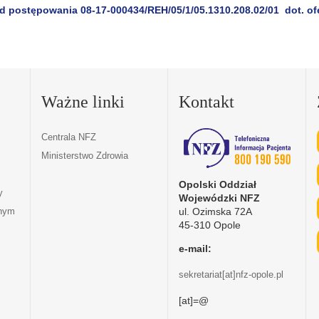
od postępowania 08-17-000434/REH/05/1/05.1310.208.02/01 dot. of
Ważne linki
Kontakt
Centrala NFZ
Ministerstwo Zdrowia
Opolski Oddział
y
Wojewódzki NFZ
ul. Ozimska 72A
tnym
45-310 Opole
e-mail:
sekretariat[at]nfz-opole.pl
[at]=@