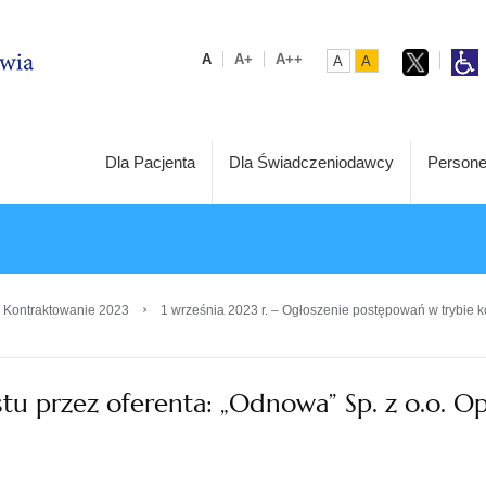
A
A+
A++
A
A
Dla Pacjenta
Dla Świadczeniodawcy
Persone
›
 Kontraktowanie 2023
1 września 2023 r. – Ogłoszenie postępowań w trybie k
tu przez oferenta: „Odnowa” Sp. z o.o. O