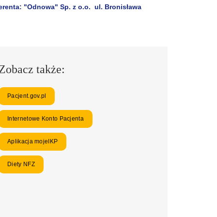
erenta: "Odnowa" Sp. z o.o. ul. Bronisława
Zobacz także:
Pacjent.gov.pl
Internetowe Konto Pacjenta
Aplikacja mojeIKP
Diety NFZ