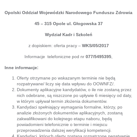
Opolski Oddział Wojewódzki Narodowego Funduszu Zdrowia
45 – 315 Opole ul. Głogowska 37
Wydział Kadr i Szkoleń
z dopiskiem: oferta pracy –
WKS/05/2017
Informacje telefoniczne pod nr
077/5495395
,
Inne informacje:
Oferty otrzymane po wskazanym terminie nie będą
rozpatrywane/ liczy się data wpływu do OOWNFZ/.
Dokumenty aplikacyjne kandydatów, o ile nie zostaną przez
nich odebrane, są niszczone po upływie 6 miesięcy od daty,
w którym upływał termin złożenia dokumentów.
Kandydaci spełniający wymagania formalne, którzy, po
analizie złożonych dokumentów aplikacyjnych, zostaną
zakwalifikowani do kolejnego etapu naboru, będą
powiadomieni telefonicznie o terminie i miejscu
przeprowadzenia dalszej weryfikacji kompetencji.
Kandydaci, których oferty zostaną rozpatrzone negatywnie