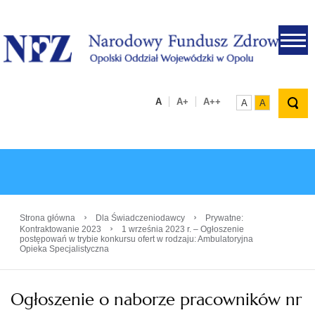
.
A
A+
A++
A
A
›
›
Strona główna
Dla Świadczeniodawcy
Prywatne:
›
Kontraktowanie 2023
1 września 2023 r. – Ogłoszenie
postępowań w trybie konkursu ofert w rodzaju: Ambulatoryjna
Opieka Specjalistyczna
Ogłoszenie o naborze pracowników nr