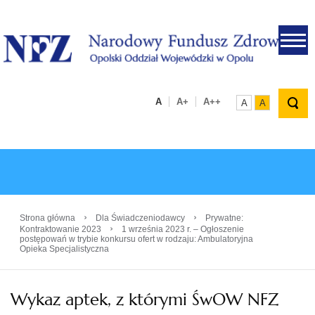
.
A
A+
A++
A
A
›
›
Strona główna
Dla Świadczeniodawcy
Prywatne:
›
Kontraktowanie 2023
1 września 2023 r. – Ogłoszenie
postępowań w trybie konkursu ofert w rodzaju: Ambulatoryjna
Opieka Specjalistyczna
Wykaz aptek, z którymi ŚwOW NFZ