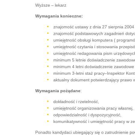
Wyższe – lekarz
Wymagania konieczne:
znajomość ustawy z dnia 27 sierpnia 2004 
znajomość podstawowych zagadnień dotyc
umiejętność obsługi komputera ( progra
umiejętność czytania i stosowania przepi
umiejętność redagowania pism urzędowyc
minimum 5 letnie doświadczenie zawodowe
minimum 4 letni doświadczenie zawodowe –
minimum 3-letni staż pracy–Inspektor Kontro
aktualny dokument potwierdzający prawo 
Wymagania pożądane
:
dokładność i rzetelność,
umiejętność organizowania pracy własnej,
odpowiedzialność i dyspozycyjność,
komunikatywność i umiejętność pracy w 
Ponadto kandydaci ubiegający się o zatrudnienie po