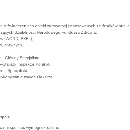
r. o świadczeniach opieki zdrowotnej finansowanych ze środków publi
zących działalności Narodowego Funduszu Zdrowia,
mów: WORD, EXEL),
sów prawnych,
h,
 –Główny Specjalista,
Starszy Inspektor Kontroli,
li, Specjalista,
wykonywania zawodu lekarza.
zespole.
winni spełniać wymogi określone