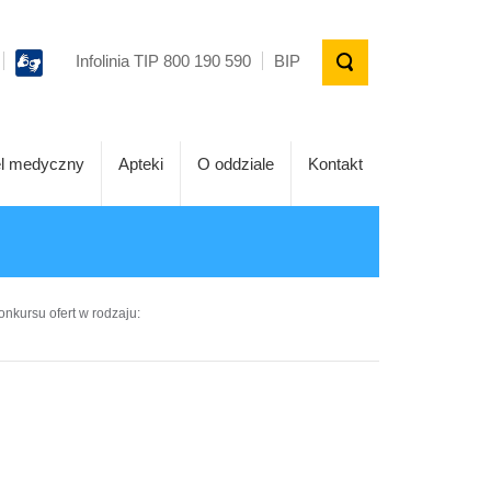
Infolinia TIP 800 190 590
BIP
l medyczny
Apteki
O oddziale
Kontakt
onkursu ofert w rodzaju: