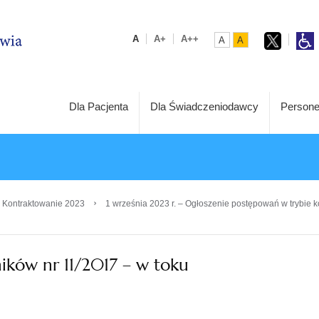
A
A+
A++
A
A
Dla Pacjenta
Dla Świadczeniodawcy
Persone
›
 Kontraktowanie 2023
1 września 2023 r. – Ogłoszenie postępowań w trybie k
ików nr 11/2017 – w toku