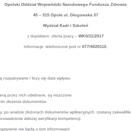
Opolski Oddział Wojewódzki Narodowego Funduszu Zdrowia
45 – 315 Opole ul. Głogowska 37
Wydział Kadr i Szkoleń
z dopiskiem: oferta pracy –
WKS/11/2017
Informacje telefoniczne pod nr
077/4020110
,
 rozpatrywane / liczy się data wpływu
taną przez nich odebrane, są niszczone
rmin złożenia dokumentów
y, po analizie złożonych dokumentów aplikacyjnych, zostaną zakwalifi
prowadzenia dalszej weryfikacji kompetencji.
egatywnie nie będą o tym informowani.