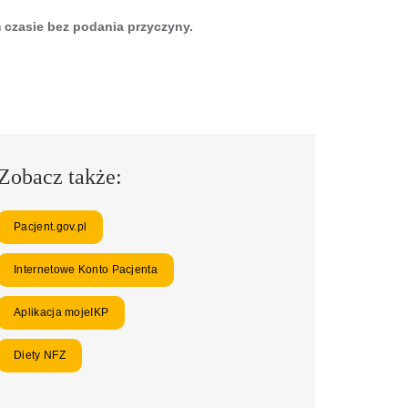
czasie bez podania przyczyny.
Zobacz także:
Pacjent.gov.pl
Internetowe Konto Pacjenta
Aplikacja mojeIKP
Diety NFZ