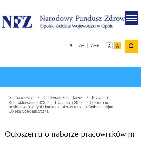
.
A
A+
A++
A
A
›
›
Strona główna
Dla Świadczeniodawcy
Prywatne:
›
Kontraktowanie 2023
1 września 2023 r. – Ogłoszenie
postępowań w trybie konkursu ofert w rodzaju: Ambulatoryjna
Opieka Specjalistyczna
Ogłoszeniu o naborze pracowników nr