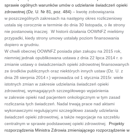
sprawie ogólnych warunków umów o udzielanie świadczeń opieki
zdrowotnej (Dz. U. Nr 81, poz. 484)
– kwotę zobowiązania
w poszczególnych zakresach na następny okres rozliczeniowy
ustala się corocznie w terminie do dnia 30 listopada, o ile strony
nie postanowią inaczej. W historii działania OOWNFZ mieliśmy
przypadki, kiedy strony umowy ustalały poziom finansowania
dopiero w grudniu.
W chwili obecnej OOWNFZ posiada plan zakupu na 2015 rok,
niemniej jednak opublikowana ustawa z dnia 22 lipca 2014 r. o
zmianie ustawy o świadczeniach opieki zdrowotnej finansowanych
ze środków publicznych oraz niektórych innych ustaw (Dz. U. z
dnia 28 sierpnia 2014 r.) wprowadza od 1 stycznia 2015r. wiele
istotnych zmian w zakresie udzielania świadczeń opieki
zdrowotnej, wymagających szczegółowego wyjaśnienia
w zakresie opieki nad pacjentem onkologicznym w tym zasad
rozliczania tych świadczeń. Nadal trwają prace nad aktami
wykonawczymi regulującymi szczegółowo zasady udzielania
świadczeń opieki zdrowotnej, a także negocjacje na szczeblu
centralnym w sprawie podstawowej opieki zdrowotnej.
Projekty
rozporządzenia Ministra Zdrowia zmieniającego rozporządzenie w