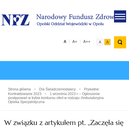
.
A
A+
A++
A
A
›
›
Strona główna
Dla Świadczeniodawcy
Prywatne:
›
Kontraktowanie 2023
1 września 2023 r. – Ogłoszenie
postępowań w trybie konkursu ofert w rodzaju: Ambulatoryjna
Opieka Specjalistyczna
W związku z artykułem pt. „Zaczęła się