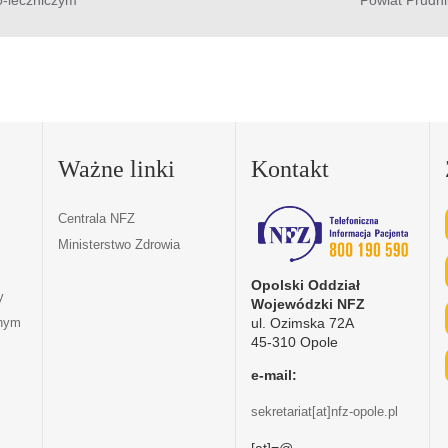
Ważne linki
Kontakt
Centrala NFZ
Ministerstwo Zdrowia
Opolski Oddział
y
Wojewódzki NFZ
ul. Ozimska 72A
tnym
45-310 Opole
e-mail:
sekretariat[at]nfz-opole.pl
[at]=@