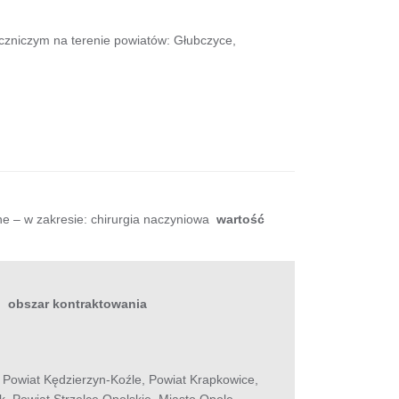
czniczym na terenie powiatów: Głubczyce,
ne – w zakresie: chirurgia naczyniowa
wartość
obszar kontraktowania
 Powiat Kędzierzyn-Koźle, Powiat Krapkowice,
k, Powiat Strzelce Opolskie, Miasto Opole