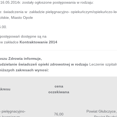
 16.05.2014r. zostały ogłoszone postępowania w rodzaju:
ie: świadczenia w zakładzie pielęgnacyjno- opiekuńczym/opiekuńczo-le
olskie, Miasto Opole
6.00.
 postępowań dostępne są na
w zakładce
Kontraktowanie 2014
szu Zdrowia informuje,
udzielanie świadczeń opieki zdrowotnej w rodzaju
Leczenie szpital
niższych zakresach wynosi:
cena
akresu
oczekiwana
 pielęgnacyjno-
Powiat Głubczyce,
76,00
-leczniczym
Powiat Prudni