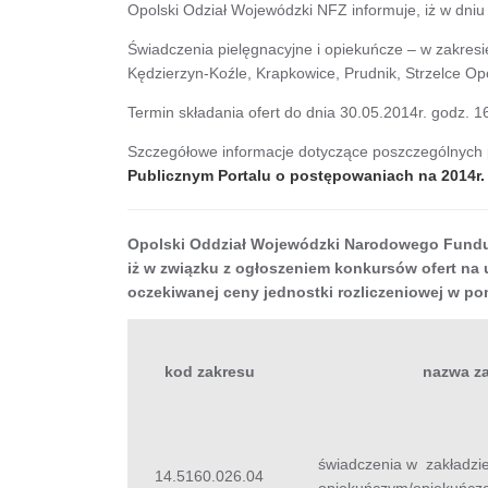
Opolski Odział Wojewódzki NFZ informuje, iż w dniu
Świadczenia pielęgnacyjne i opiekuńcze – w zakres
Kędzierzyn-Koźle, Krapkowice, Prudnik, Strzelce Op
Termin składania ofert do dnia 30.05.2014r. godz. 1
Szczegółowe informacje dotyczące poszczególnych
Publicznym Portalu o postępowaniach na 2014r.
Opolski Oddział Wojewódzki Narodowego Fundu
iż w związku z ogłoszeniem konkursów ofert na 
oczekiwanej ceny jednostki rozliczeniowej w po
kod zakresu
nazwa z
świadczenia w zakładzie
14.5160.026.04
opiekuńczym/opiekuńczo