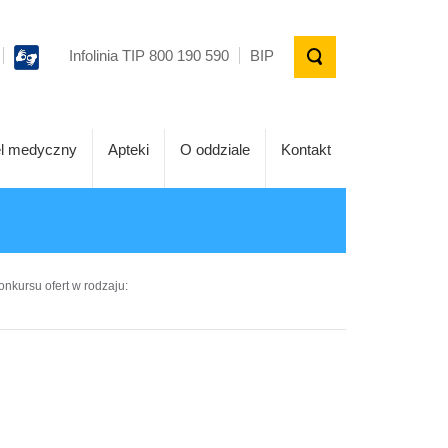
Infolinia TIP 800 190 590
BIP
l medyczny
Apteki
O oddziale
Kontakt
onkursu ofert w rodzaju: