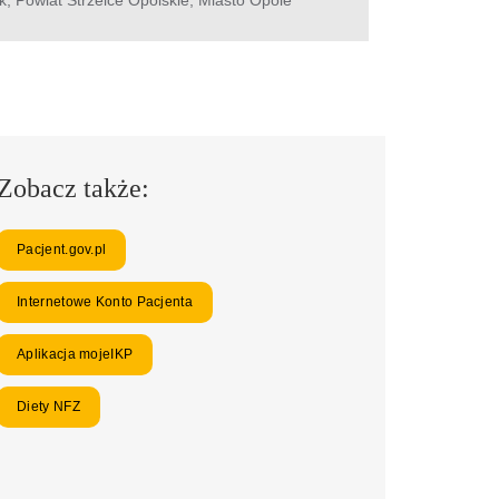
Zobacz także:
Pacjent.gov.pl
Internetowe Konto Pacjenta
Aplikacja mojeIKP
Diety NFZ