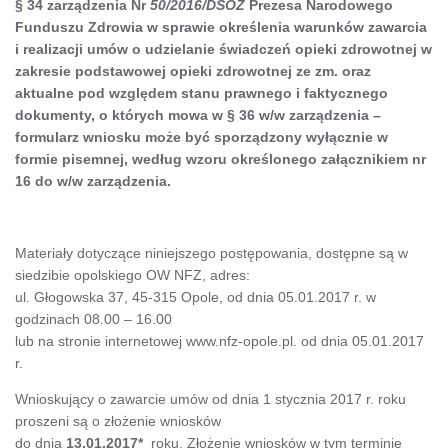
§ 34 zarządzenia Nr
50/2016/DSOZ
Prezesa Narodowego
Funduszu Zdrowia w sprawie określenia warunków zawarcia
i realizacji umów o udzielanie świadczeń opieki zdrowotnej w
zakresie podstawowej opieki zdrowotnej ze zm. oraz
aktualne pod względem stanu prawnego i faktycznego
dokumenty, o których mowa w
§ 36 w/w zarządzenia –
formularz wniosku może być sporządzony wyłącznie w
formie pisemnej, według wzoru określonego załącznikiem nr
16 do w/w zarządzenia.
Materiały dotyczące niniejszego postępowania, dostępne są w
siedzibie opolskiego OW NFZ, adres:
ul. Głogowska 37, 45-315 Opole, od dnia 05.01.2017 r. w
godzinach 08.00 – 16.00
lub na stronie internetowej www.nfz-opole.pl. od dnia 05.01.2017
r.
Wnioskujący o zawarcie umów od dnia 1 stycznia 2017 r. roku
proszeni są o złożenie wniosków
do dnia
13.01.2017*
roku. Złożenie wniosków w tym terminie