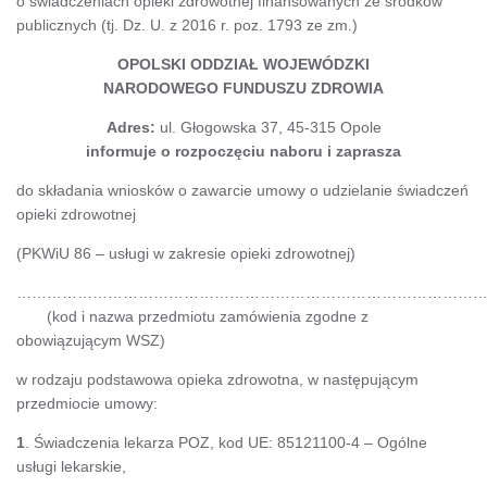
o świadczeniach opieki zdrowotnej finansowanych ze środków
publicznych (tj. Dz. U. z 2016 r. poz. 1793 ze zm.)
OPOLSKI ODDZIAŁ WOJEWÓDZKI
NARODOWEGO FUNDUSZU ZDROWIA
Adres:
ul. Głogowska 37, 45-315 Opole
informuje o rozpoczęciu naboru i zaprasza
do składania wniosków o zawarcie umowy o udzielanie świadczeń
opieki zdrowotnej
(PKWiU 86 – usługi w zakresie opieki zdrowotnej)
……………………………………………………………
(kod i nazwa przedmiotu zamówienia zgodne z
obowiązującym WSZ)
w rodzaju podstawowa opieka zdrowotna, w następującym
przedmiocie umowy:
1
. Świadczenia lekarza POZ, kod UE: 85121100-4 – Ogólne
usługi lekarskie,