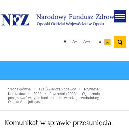
.
A
A+
A++
A
A
›
›
Strona główna
Dla Świadczeniodawcy
Prywatne:
›
Kontraktowanie 2023
1 września 2023 r. – Ogłoszenie
postępowań w trybie konkursu ofert w rodzaju: Ambulatoryjna
Opieka Specjalistyczna
Komunikat w sprawie przesunięcia