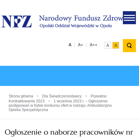
.
A
A+
A++
A
A
›
›
Strona główna
Dla Świadczeniodawcy
Prywatne:
›
Kontraktowanie 2023
1 września 2023 r. – Ogłoszenie
postępowań w trybie konkursu ofert w rodzaju: Ambulatoryjna
Opieka Specjalistyczna
Ogłoszenie o naborze pracowników nr