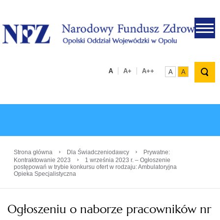
.
A
A+
A++
A
A
›
›
Strona główna
Dla Świadczeniodawcy
Prywatne:
›
Kontraktowanie 2023
1 września 2023 r. – Ogłoszenie
postępowań w trybie konkursu ofert w rodzaju: Ambulatoryjna
Opieka Specjalistyczna
Ogłoszeniu o naborze pracowników nr