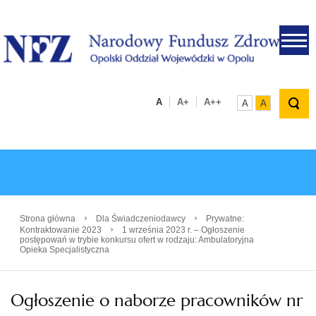
.
A
A+
A++
A
A
›
›
Strona główna
Dla Świadczeniodawcy
Prywatne:
›
Kontraktowanie 2023
1 września 2023 r. – Ogłoszenie
postępowań w trybie konkursu ofert w rodzaju: Ambulatoryjna
Opieka Specjalistyczna
Ogłoszenie o naborze pracowników nr