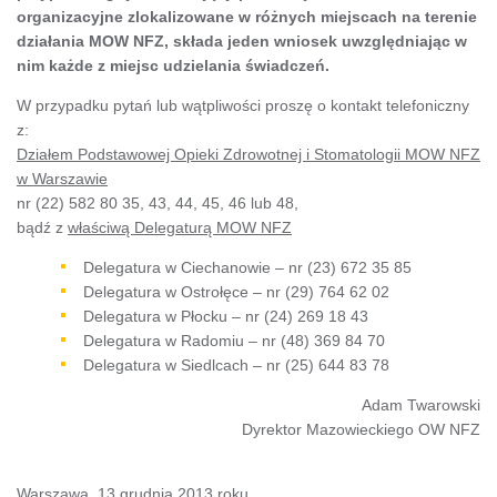
organizacyjne zlokalizowane w różnych miejscach na terenie
działania MOW NFZ, składa jeden wniosek uwzględniając w
nim każde z miejsc udzielania świadczeń.
W przypadku pytań lub wątpliwości proszę o kontakt telefoniczny
z:
Działem Podstawowej Opieki Zdrowotnej i Stomatologii MOW NFZ
w Warszawie
nr (22) 582 80 35, 43, 44, 45, 46 lub 48,
bądź z
właściwą Delegaturą MOW NFZ
Delegatura w Ciechanowie – nr (23) 672 35 85
Delegatura w Ostrołęce – nr (29) 764 62 02
Delegatura w Płocku – nr (24) 269 18 43
Delegatura w Radomiu – nr (48) 369 84 70
Delegatura w Siedlcach – nr (25) 644 83 78
Adam Twarowski
Dyrektor Mazowieckiego OW NFZ
Warszawa, 13 grudnia 2013 roku