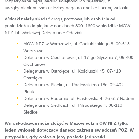
rozpatrywane będą według kolejności ich rejestracji, z
uwzględnieniem czasu niezbędnego na analizę i ocenę wniosku.
Wnioski należy składać drogą pocztową lub osobiście od
poniedziałku do piątku w godzinach 800–1600 w siedzibie MOW
NFZ lub właściwej Delegaturze Oddziału:
MOW NFZ w Warszawie, ul. Chałubińskiego 8, 00-613
Warszawa
Delegatura w Ciechanowie, ul. 17-go Stycznia 7, 06-400
Ciechanów
Delegatura w Ostrołęce, ul. Kościuszki 45, 07-410
Ostrołęka
Delegatura w Płocku, ul. Padlewskiego 18c, 09-402
Płock
Delegatura w Radomiu, ul. Piastowska 4, 26-617 Radom
Delegatura w Siedlcach, ul. Piłsudskiego 4, 08-110
Siedlce
Wnioskodawca może złożyć w Mazowieckim OW NFZ tylko
jeden wniosek dotyczący danego zakresu świadczeń POZ. W
przypadku, gdy wnioskujący posiada jednostki