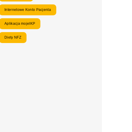
Internetowe Konto Pacjenta
Aplikacja mojeIKP
Diety NFZ