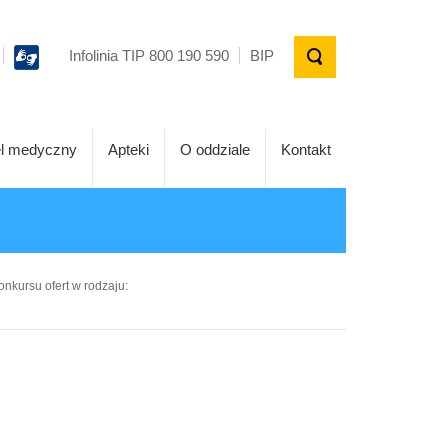
Infolinia TIP 800 190 590
BIP
l medyczny
Apteki
O oddziale
Kontakt
onkursu ofert w rodzaju: