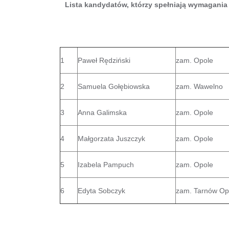
Lista kandydatów, którzy spełniają wymagania
1
Paweł Rędziński
zam. Opole
2
Samuela Gołębiowska
zam. Wawelno
3
Anna Galimska
zam. Opole
4
Małgorzata Juszczyk
zam. Opole
5
Izabela Pampuch
zam. Opole
6
Edyta Sobczyk
zam. Tarnów Op