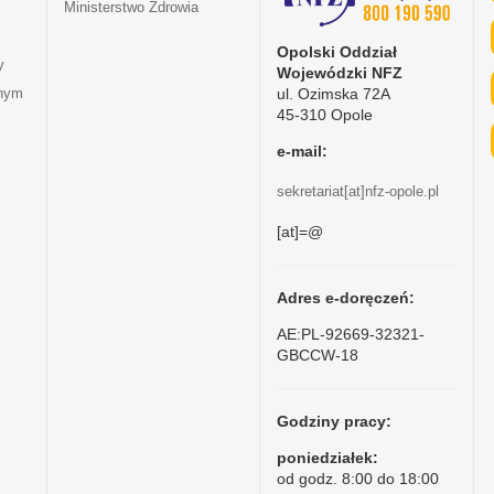
Ministerstwo Zdrowia
Opolski Oddział
y
Wojewódzki NFZ
ul. Ozimska 72A
tnym
45-310 Opole
e-mail:
sekretariat[at]nfz-opole.pl
[at]=@
Adres e-doręczeń:
AE:PL-92669-32321-
GBCCW-18
Godziny pracy:
poniedziałek:
od godz. 8:00 do 18:00