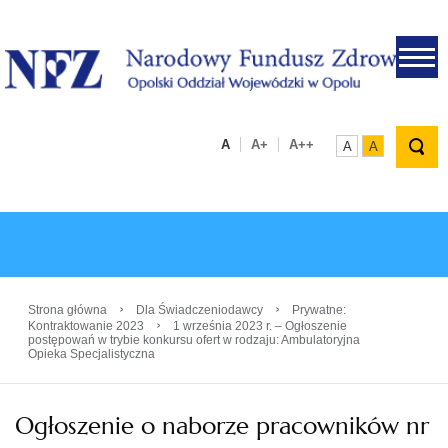
.
A
A+
A++
A
A
›
›
Strona główna
Dla Świadczeniodawcy
Prywatne:
›
Kontraktowanie 2023
1 września 2023 r. – Ogłoszenie
postępowań w trybie konkursu ofert w rodzaju: Ambulatoryjna
Opieka Specjalistyczna
Ogłoszenie o naborze pracowników nr