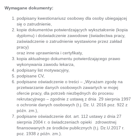
Wymagane dokumenty:
podpisany kwestionariusz osobowy dla osoby ubiegającej
się o zatrudnienie,
kopie dokumentów potwierdzających wykształcenie (kopia
dyplomu) i doświadczenie zawodowe (świadectwa pracy,
zaświadczenie o zatrudnienie wystawione przez zakład
pracy)
oraz inne uprawnienia i certyfikaty,
kopia aktualnego dokumentu potwierdzającego prawo
wykonywania zawodu lekarza,
podpisany list motywacyjny,
podpisane CV,
podpisane oświadczenie o treści – „Wyrażam zgodę na
przetwarzanie danych osobowych zawartych w mojej
ofercie pracy, dla potrzeb niezbędnych do procesu
rekrutacyjnego – zgodnie z ustawą z dnia 29 sierpnia 1997
o ochronie danych osobowych (t.j. Dz. U. 2016 poz. 922 z
późn. zm.),
podpisane oświadczenie dot. art. 112 ustawy z dnia 27
sierpnia 2004 r. o świadczeniach opieki zdrowotnej
finansowanych ze środków publicznych (t.j. Dz.U.2017 r.
poz. 1938 z późn. zm.).