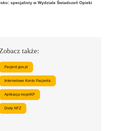
isko:
specjalisty w Wydziale Świadczeń Opieki
Zobacz także:
Pacjent.gov.pl
Internetowe Konto Pacjenta
Aplikacja mojeIKP
Diety NFZ