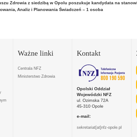
szu Zdrowia z siedzibą w Opolu poszukuje kandydata na stanow
rowania, Analiz i Planowania Świadczeń – 1 osoba
Ważne linki
Kontakt
Centrala NFZ
Ministerstwo Zdrowia
Opolski Oddział
y
Wojewódzki NFZ
ul. Ozimska 72A
tnym
45-310 Opole
e-mail:
sekretariat[at]nfz-opole.pl