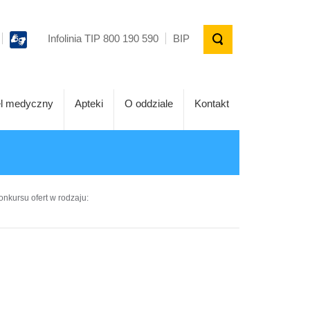
Infolinia TIP 800 190 590
BIP
l medyczny
Apteki
O oddziale
Kontakt
onkursu ofert w rodzaju: