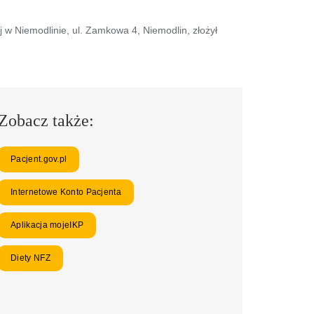
w Niemodlinie, ul. Zamkowa 4, Niemodlin, złożył
Zobacz także:
Pacjent.gov.pl
Internetowe Konto Pacjenta
Aplikacja mojeIKP
Diety NFZ