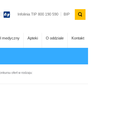
Infolinia TIP 800 190 590
BIP
l medyczny
Apteki
O oddziale
Kontakt
onkursu ofert w rodzaju: