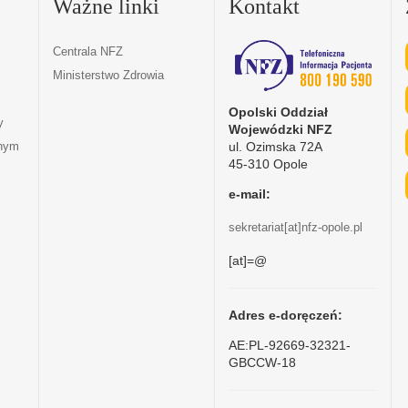
Ważne linki
Kontakt
Centrala NFZ
Ministerstwo Zdrowia
Opolski Oddział
y
Wojewódzki NFZ
ul. Ozimska 72A
tnym
45-310 Opole
e-mail:
sekretariat[at]nfz-opole.pl
[at]=@
Adres e-doręczeń:
AE:PL-92669-32321-
GBCCW-18