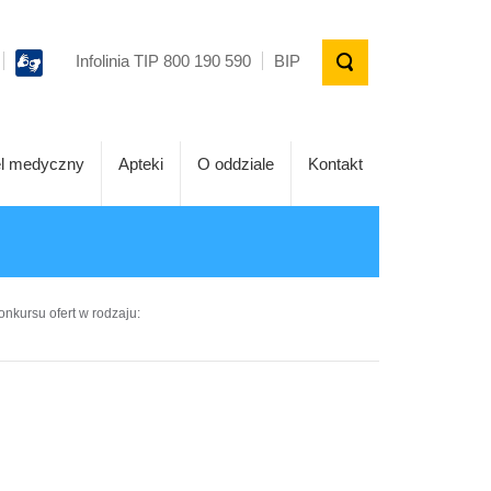
Infolinia TIP 800 190 590
BIP
l medyczny
Apteki
O oddziale
Kontakt
onkursu ofert w rodzaju: