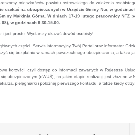
praszamy mieszkańców powiatu ostrowskiego do założenia osobisteg
 czekać na ubezpieczonych w Urzędzie Gminy Nur, w godzinach 9
Gminy Małkinia Górna. W dniach 17-19 lutego pracownicy NFZ b
 68), w godzinach 9.30-15.00.
o i jest proste. Wystarczy okazać dowód osobisty!
 głównych części. Serwis informacyjny Twój Portal oraz informator Gdz
eczyć się bezpłatnie w ramach powszechnego ubezpieczenia, a także ja
we korzyści, czyli dostęp do informacji zawartych w Rejestrze Us
 się ubezpieczonym (eWUŚ), na jakim etapie realizacji jest złożone w 
lekarza, pielęgniarki i położnej pierwszego kontaktu, a także kiedy o