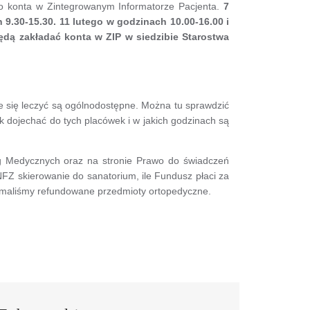
o konta w Zintegrowanym Informatorze Pacjenta.
7
.30-15.30. 11 lutego w godzinach 10.00-16.00 i
ędą zakładać konta w ZIP w siedzibie Starostwa
ie się leczyć są ogólnodostępne. Można tu sprawdzić
k dojechać do tych placówek i w jakich godzinach są
ług Medycznych oraz na stronie Prawo do świadczeń
NFZ skierowanie do sanatorium, ile Fundusz płaci za
trzymaliśmy refundowane przedmioty ortopedyczne.