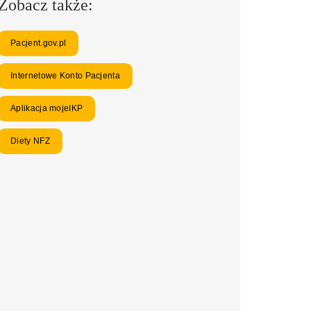
Zobacz także:
Pacjent.gov.pl
Internetowe Konto Pacjenta
Aplikacja mojeIKP
Diety NFZ