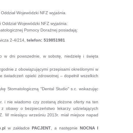
ki Oddział Wojewódzki NFZ wyjaśnia.
i Oddział Wojewódzki NFZ wyjaśnia:
ologicznej Pomocy Doraźnej posiadają:
wicza 2-4/214,
telefon: 519851981
o w dni powszednie, w sobotę, niedzielę i święta
zgodnie z obowiązującymi przepisami określonymi w
 świadczeń opieki zdrowotnej – dopełnił wszelkich
kę Stomatologiczną "Dental Studio" s.c. wskazując
 i nie wiadomo czy zostaną złożone oferty na ten
z obawy o bezpieczeństwo lekarzy udzielających
 W miesiącu wrześniu 2013r. miał miejsce napad
.pl
w zakładce
PACJENT
, a następnie
NOCNA I