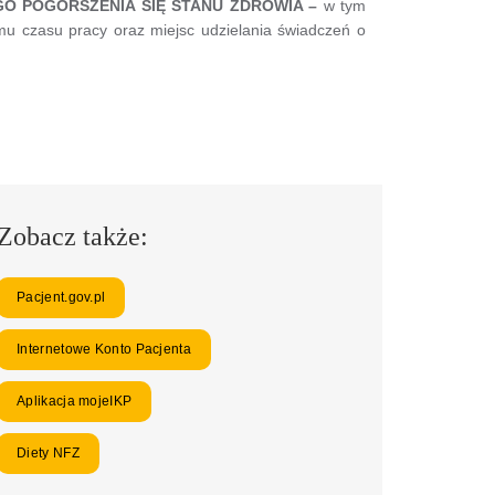
O POGORSZENIA SIĘ STANU ZDROWIA –
w tym
 czasu pracy oraz miejsc udzielania świadczeń o
Zobacz także:
Pacjent.gov.pl
Internetowe Konto Pacjenta
Aplikacja mojeIKP
Diety NFZ