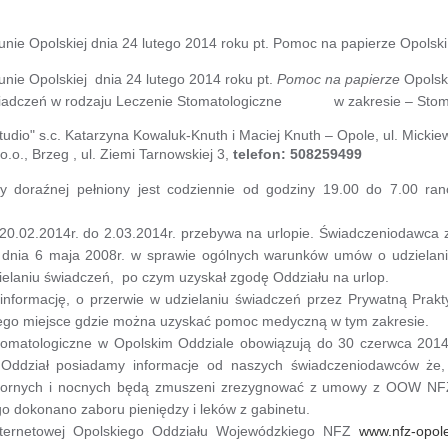
bunie Opolskiej dnia 24 lutego 2014 roku pt. Pomoc na papierze Opols
unie Opolskiej dnia 24 lutego 2014 roku pt.
Pomoc na papierze
Opolsk
iadczeń w rodzaju Leczenie Stomatologiczne w zakresie – Stomat
udio" s.c. Katarzyna Kowaluk-Knuth i Maciej Knuth – Opole, ul. Mickie
., Brzeg , ul. Ziemi Tarnowskiej 3,
telefon: 508259499
 doraźnej pełniony jest codziennie od godziny 19.00 do 7.00 ran
0.02.2014r. do 2.03.2014r. przebywa na urlopie. Świadczeniodawca 
dnia 6 maja 2008r. w sprawie ogólnych warunków umów o udzielanie
elaniu świadczeń, po czym uzyskał zgodę Oddziału na urlop.
formację, o przerwie w udzielaniu świadczeń przez Prywatną Prakty
go miejsce gdzie można uzyskać pomoc medyczną w tym zakresie.
omatologiczne w Opolskim Oddziale obowiązują do 30 czerwca 2014r.
ddział posiadamy informacje od naszych świadczeniodawców że, 
zornych i nocnych będą zmuszeni zrezygnować z umowy z OOW NFZ.
o dokonano zaboru pieniędzy i leków z gabinetu.
nternetowej Opolskiego Oddziału Wojewódzkiego NFZ
www.nfz-opole