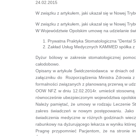
24.02.2015
W związku z artykułem, jaki ukazał się w Nowej Try
W związku z artykułem, jaki ukazał się w Nowej Tryb
W Województwie Opolskim umowę na udzielanie św
Prywatna Praktyka Stomatologiczna "Dental St
Zakład Usług Medycznych KAMMED spółka z o.o
Dyżur bólowy w zakresie stomatologicznej pomocy
całodobowo.
Opisany w artykule Świdczeniodawca w dniach od 2
załączniku do Rozporządzenia Ministra Zdrowia z 
formalności związanych z planowaną przerwą w udzi
OOW NFZ w dniu 12.02.2014r. umieścił stosowną in
równocześnie ubezpieczonym województwa opolskie
Należy pamiętać, że umowy w rodzaju Leczenie St
zakres świadczeń w nowym postępowaniu. Jako O
świadczenia medyczne w różnych godzinach wiec
rabunkowy na dyżurującego lekarza w wyniku któreg
Pragnę przypomnieć Pacjentom, że na stronie i