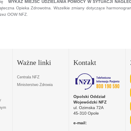
ię
WYKAZ MIEJSC UDZIELANIA POMOCY W SYTUACJI NAGŁEG
ąteczna Opieka Zdrowotna. Wszelkie zmiany dotyczące harmonogramu
przez OOW NFZ.
Ważne linki
Kontakt
Centrala NFZ
Ministerstwo Zdrowia
Opolski Oddział
y
Wojewódzki NFZ
ul. Ozimska 72A
tnym
45-310 Opole
e-mail: