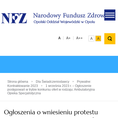
.
A
A+
A++
A
A
›
›
Strona główna
Dla Świadczeniodawcy
Prywatne:
›
Kontraktowanie 2023
1 września 2023 r. – Ogłoszenie
postępowań w trybie konkursu ofert w rodzaju: Ambulatoryjna
Opieka Specjalistyczna
Ogłoszenia o wniesieniu protestu