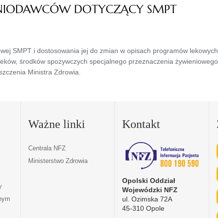
ENIODAWCÓW DOTYCZĄCY SMPT
rnetowej SMPT i dostosowania jej do zmian w opisach programów lekowyc
 leków, środków spożywczych specjalnego przeznaczenia żywieniowe
zczenia Ministra Zdrowia.
Ważne linki
Kontakt
Centrala NFZ
Ministerstwo Zdrowia
Opolski Oddział
y
Wojewódzki NFZ
ul. Ozimska 72A
tnym
45-310 Opole