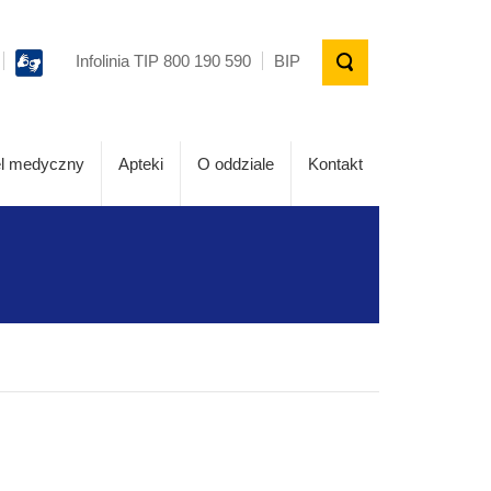
Infolinia TIP 800 190 590
BIP
l medyczny
Apteki
O oddziale
Kontakt