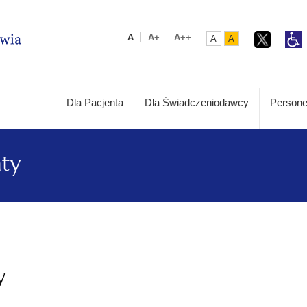
A
A+
A++
A
A
Dla Pacjenta
Dla Świadczeniodawcy
Persone
aty
y