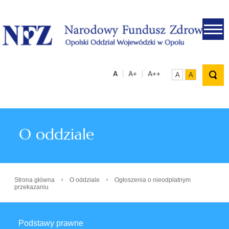
.
A
A+
A++
A
A
O oddziale
›
›
Strona główna
O oddziale
Ogłoszenia o nieodpłatnym
przekazaniu
Podstawy prawne