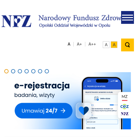
.
A
A+
A++
A
A