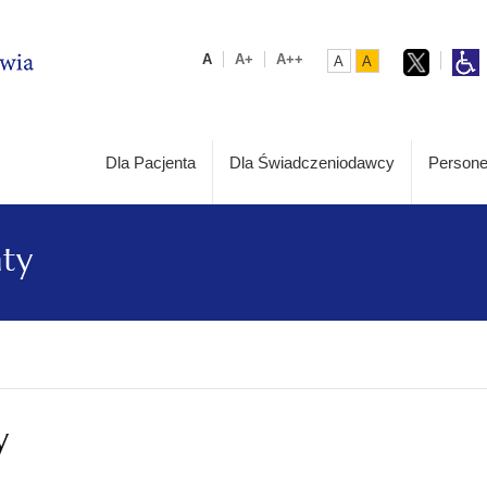
A
A+
A++
A
A
Dla Pacjenta
Dla Świadczeniodawcy
Persone
aty
y