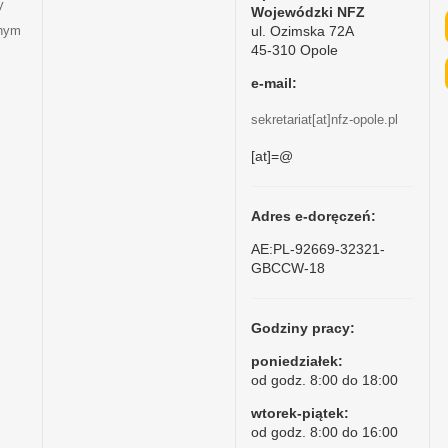
y
Wojewódzki NFZ
ul. Ozimska 72A
tnym
45-310 Opole
e-mail:
sekretariat[at]nfz-opole.pl
[at]=@
Adres e-doręczeń:
AE:PL-92669-32321-
GBCCW-18
Godziny pracy:
poniedziałek:
od godz. 8:00 do 18:00
wtorek-piątek:
od godz. 8:00 do 16:00