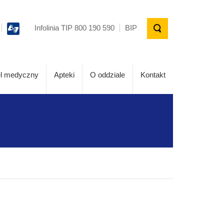
Infolinia TIP 800 190 590
BIP
l medyczny
Apteki
O oddziale
Kontakt