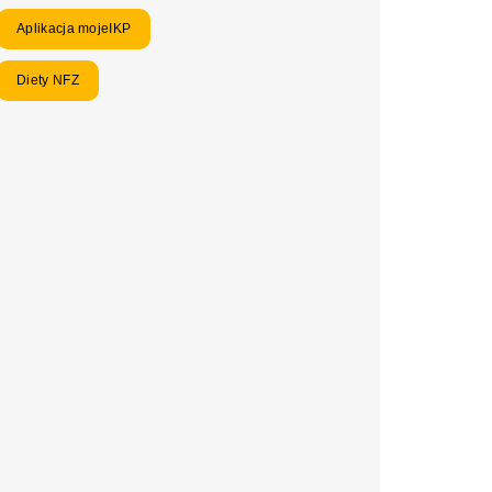
Aplikacja mojeIKP
Diety NFZ