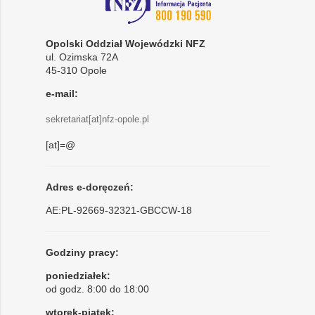
Opolski Oddział Wojewódzki NFZ
ul. Ozimska 72A
45-310 Opole
e-mail:
sekretariat[at]nfz-opole.pl
[at]=@
Adres e-doręczeń:
AE:PL-92669-32321-GBCCW-18
Godziny pracy:
poniedziałek:
od godz. 8:00 do 18:00
wtorek-piątek: