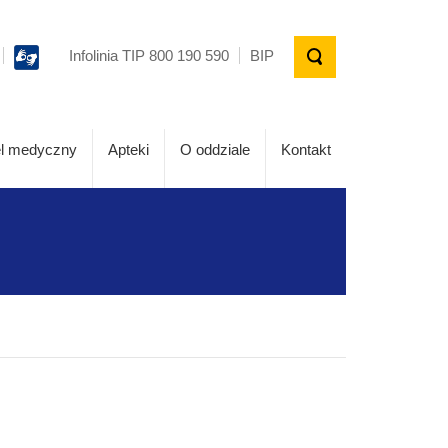
Infolinia TIP 800 190 590
BIP
l medyczny
Apteki
O oddziale
Kontakt