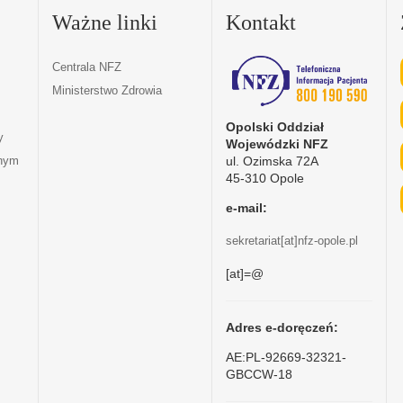
Ważne linki
Kontakt
Centrala NFZ
Ministerstwo Zdrowia
Opolski Oddział
y
Wojewódzki NFZ
ul. Ozimska 72A
tnym
45-310 Opole
e-mail:
sekretariat[at]nfz-opole.pl
[at]=@
Adres e-doręczeń:
AE:PL-92669-32321-
GBCCW-18