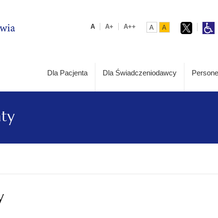
A
A+
A++
A
A
Dla Pacjenta
Dla Świadczeniodawcy
Persone
aty
y