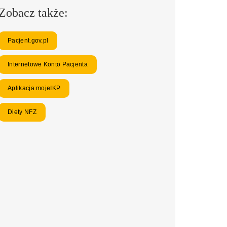
Zobacz także:
Pacjent.gov.pl
Internetowe Konto Pacjenta
Aplikacja mojeIKP
Diety NFZ