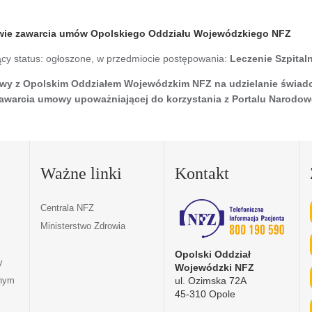
awie zawarcia umów Opolskiego Oddziału Wojewódzkiego NFZ
ący status: ogłoszone, w przedmiocie postępowania:
Leczenie Szpital
mowy z Opolskim Oddziałem Wojewódzkim NFZ na udzielanie świad
 zawarcia umowy upoważniającej do korzystania z Portalu Narod
Ważne linki
Kontakt
Centrala NFZ
Ministerstwo Zdrowia
Opolski Oddział
y
Wojewódzki NFZ
ul. Ozimska 72A
tnym
45-310 Opole