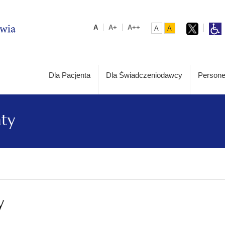
A
A+
A++
A
A
Dla Pacjenta
Dla Świadczeniodawcy
Persone
aty
y