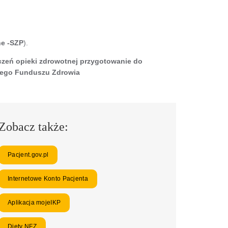
ne -SZP
).
czeń opieki zdrowotnej przygotowanie do
owego Funduszu Zdrowia
Zobacz także:
Pacjent.gov.pl
Internetowe Konto Pacjenta
Aplikacja mojeIKP
Diety NFZ