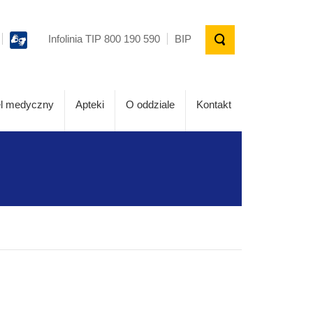
Infolinia TIP 800 190 590
BIP
l medyczny
Apteki
O oddziale
Kontakt