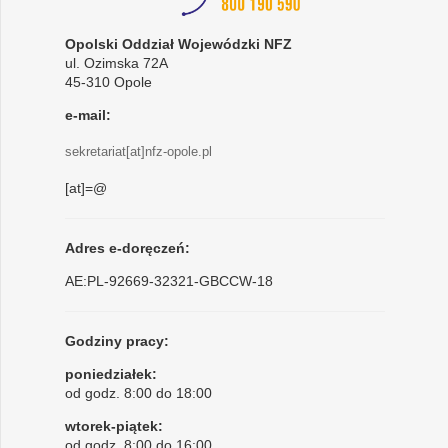
Opolski Oddział Wojewódzki NFZ
ul. Ozimska 72A
45-310 Opole
e-mail:
sekretariat[at]nfz-opole.pl
[at]=@
Adres e-doręczeń:
AE:PL-92669-32321-GBCCW-18
Godziny pracy:
poniedziałek:
od godz. 8:00 do 18:00
wtorek-piątek:
od godz. 8:00 do 16:00