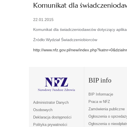
Komunikat dla świadczeniodaw
22.01.2015
Komunikat dla świadczeniodawców dotyczący aplikacj
Żródło:Wydział Świadczeniobiorców
http://www.nfz.gov.pl/new/index.php?katnr=0&dzial
BIP info
BIP Informacje
Praca w NFZ
Administrator Danych
Zamówienia publiczne
Osobowych
Ogłoszenia o sprzedaż
Deklaracja dostępności
Ogłoszenia o nieodpła
Polityka prywatności