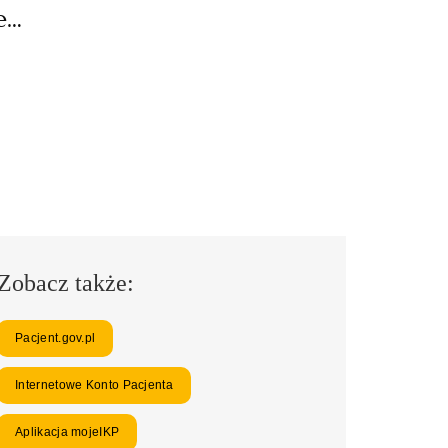
e…
Zobacz także:
Pacjent.gov.pl
Internetowe Konto Pacjenta
Aplikacja mojeIKP