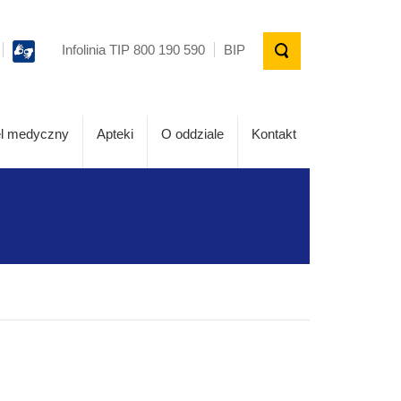
Infolinia TIP 800 190 590
BIP
l medyczny
Apteki
O oddziale
Kontakt