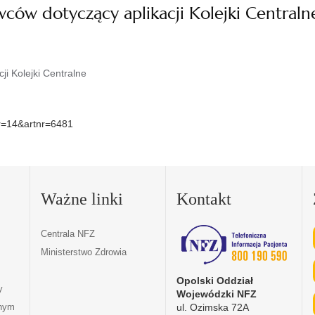
ców dotyczący aplikacji Kolejki Centraln
i Kolejki Centralne
nr=14&artnr=6481
Ważne linki
Kontakt
Centrala NFZ
Ministerstwo Zdrowia
Opolski Oddział
y
Wojewódzki NFZ
ul. Ozimska 72A
tnym