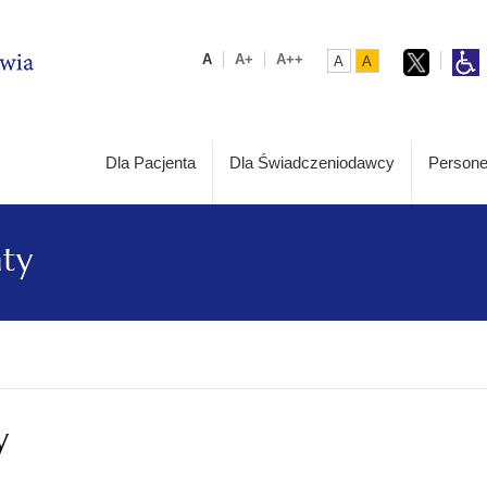
A
A+
A++
A
A
Dla Pacjenta
Dla Świadczeniodawcy
Persone
aty
y