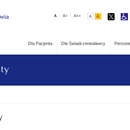
A
A+
A++
A
A
Dla Pacjenta
Dla Świadczeniodawcy
Persone
aty
y