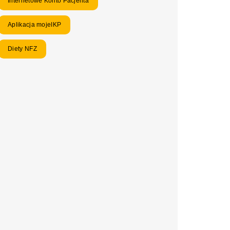
Internetowe Konto Pacjenta
Aplikacja mojeIKP
Diety NFZ