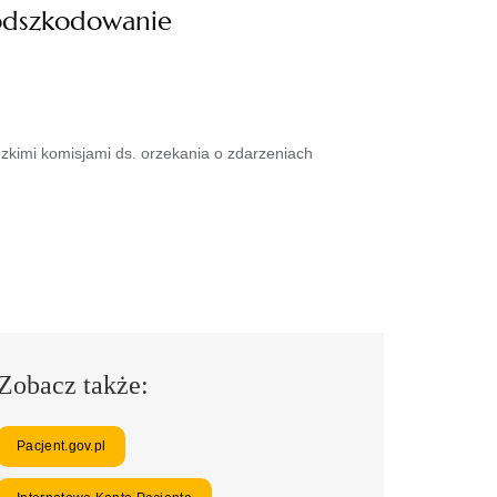
 odszkodowanie
kimi komisjami ds. orzekania o zdarzeniach
Zobacz także:
Pacjent.gov.pl