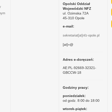
Opolski Oddział
y
Wojewódzki NFZ
ul. Ozimska 72A
tnym
45-310 Opole
e-mail:
sekretariat[at]nfz-opole.pl
[at]=@
Adres e-doręczeń:
AE:PL-92669-32321-
GBCCW-18
Godziny pracy:
poniedziałek:
od godz. 8:00 do 18:00
wtorek-piątek: