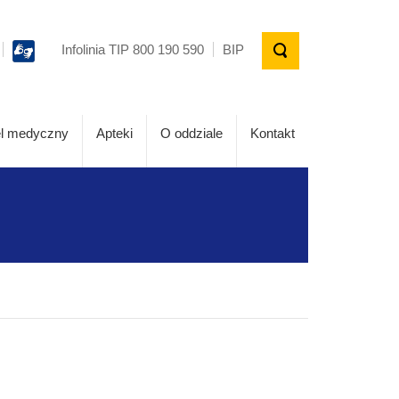
Infolinia TIP 800 190 590
BIP
l medyczny
Apteki
O oddziale
Kontakt