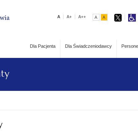
A
A+
A++
A
A
Dla Pacjenta
Dla Świadczeniodawcy
Persone
aty
y