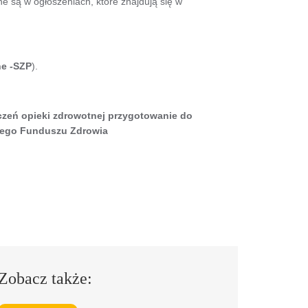
 są w ogłoszeniach, które znajdują się w
ne -SZP
).
czeń opieki zdrowotnej przygotowanie do
owego Funduszu Zdrowia
Zobacz także: