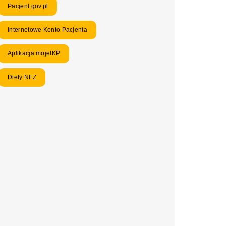
Pacjent.gov.pl
Internetowe Konto Pacjenta
Aplikacja mojeIKP
Diety NFZ