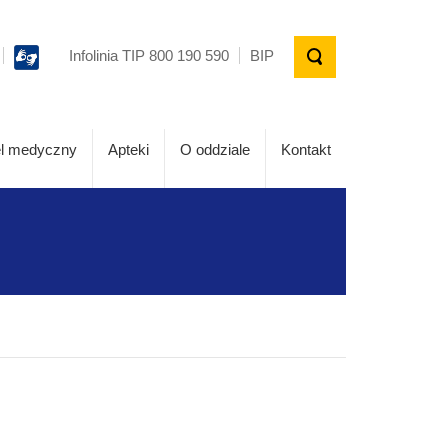
Infolinia TIP 800 190 590
BIP
l medyczny
Apteki
O oddziale
Kontakt