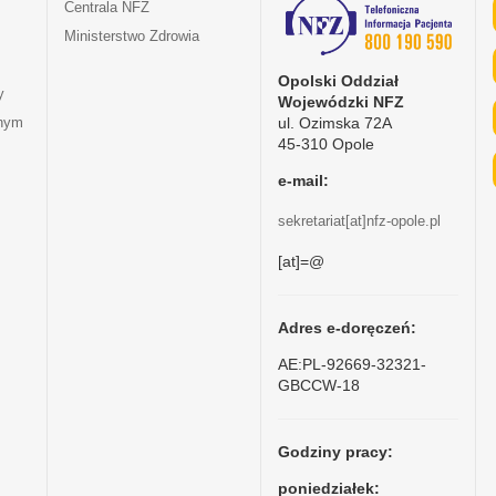
Centrala NFZ
Ministerstwo Zdrowia
Opolski Oddział
y
Wojewódzki NFZ
ul. Ozimska 72A
tnym
45-310 Opole
e-mail:
sekretariat[at]nfz-opole.pl
[at]=@
Adres e-doręczeń:
AE:PL-92669-32321-
GBCCW-18
Godziny pracy:
poniedziałek: