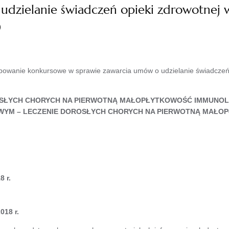
udzielanie świadczeń opieki zdrowotnej w
)
ępowanie konkursowe w sprawie zawarcia umów o udzielanie świadczeń
ŁYCH CHORYCH NA PIERWOTNĄ MAŁOPŁYTKOWOŚĆ IMMUNOLOGIC
WYM – LECZENIE DOROSŁYCH CHORYCH NA PIERWOTNĄ MAŁO
8 r.
018 r.