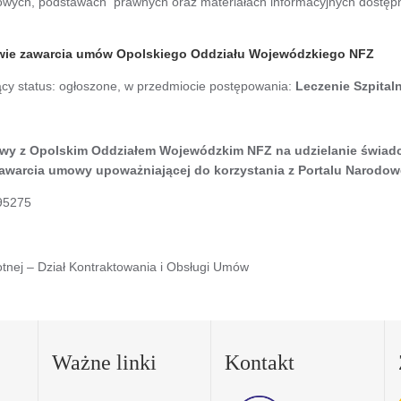
wych, podstawach prawnych oraz materiałach informacyjnych dostępne
awie zawarcia umów Opolskiego Oddziału Wojewódzkiego NFZ
ący status: ogłoszone, w przedmiocie postępowania:
Leczenie Szpital
mowy z Opolskim Oddziałem Wojewódzkim NFZ na udzielanie świad
 zawarcia umowy upoważniającej do korzystania z Portalu Narod
495275
tnej – Dział Kontraktowania i Obsługi Umów
Ważne linki
Kontakt