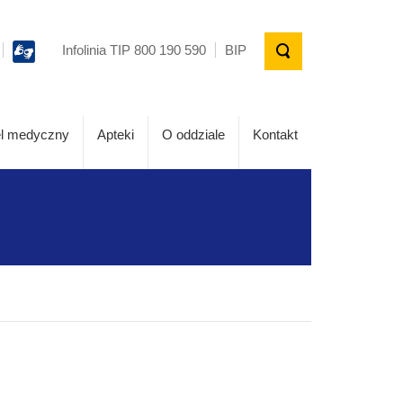
Infolinia TIP 800 190 590
BIP
l medyczny
Apteki
O oddziale
Kontakt