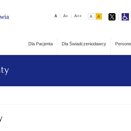
A
A+
A++
A
A
Dla Pacjenta
Dla Świadczeniodawcy
Persone
aty
y