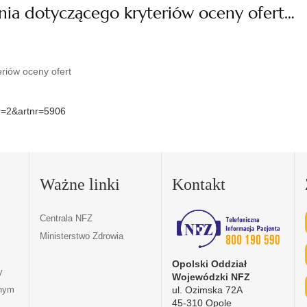
nia dotyczącego kryteriów oceny ofert…
riów oceny ofert
nr=2&artnr=5906
Ważne linki
Kontakt
Centrala NFZ
Ministerstwo Zdrowia
Opolski Oddział
y
Wojewódzki NFZ
ul. Ozimska 72A
tnym
45-310 Opole