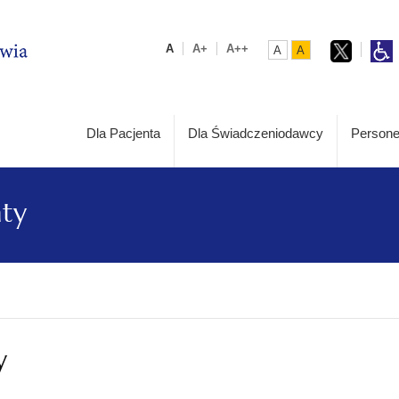
A
A+
A++
A
A
Dla Pacjenta
Dla Świadczeniodawcy
Persone
aty
y