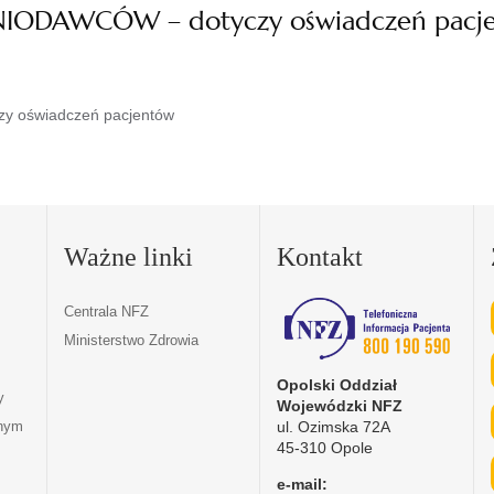
ODAWCÓW – dotyczy oświadczeń pacj
 oświadczeń pacjentów
Ważne linki
Kontakt
Centrala NFZ
Ministerstwo Zdrowia
Opolski Oddział
y
Wojewódzki NFZ
ul. Ozimska 72A
tnym
45-310 Opole
e-mail: