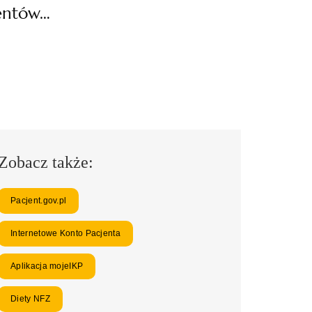
entów…
Zobacz także:
Pacjent.gov.pl
Internetowe Konto Pacjenta
Aplikacja mojeIKP
Diety NFZ