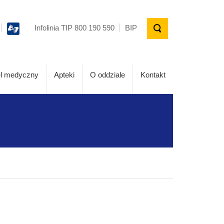
Infolinia TIP 800 190 590
BIP
l medyczny
Apteki
O oddziale
Kontakt