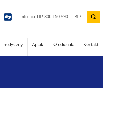
Infolinia TIP 800 190 590
BIP
l medyczny
Apteki
O oddziale
Kontakt