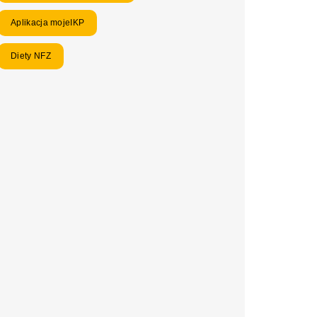
Aplikacja mojeIKP
Diety NFZ