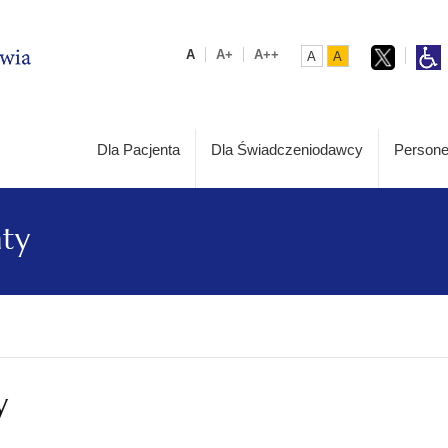
A
A+
A++
A
A
Dla Pacjenta
Dla Świadczeniodawcy
Persone
aty
y