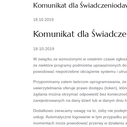
Komunikat dla Świadczeniod
18.10.2019
Komunikat dla Świadcz
18-10-2019
W związku ze wzmożonymi w ostatnim czasie zgłos
że niektóre programy podmiotów upoważnionych do k
powodować niepotrzebne obciążenie systemu i utru
Przypominamy zatem twórcom oprogramowania, że ni
uwierzytelniania oferuje prawo dostępu (token), kt
żądania można otrzymać odpowiedź bez konieczności
zarejestrowanych na dany dzień lub w danym dniu h
Dodatkowo zwracamy uwagę na to, żeby nie podejmo
usługi. Automatyczne logowanie w tym przypadku po
momentach może powodować przerwy w działaniu 