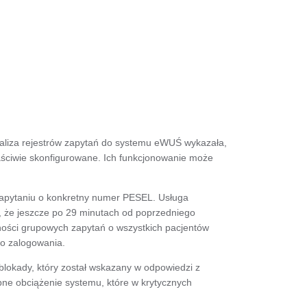
liza rejestrów zapytań do systemu eWUŚ wykazała,
aściwie skonfigurowane. Ich funkcjonowanie może
apytaniu o konkretny numer PESEL. Usługa
o, że jeszcze po 29 minutach od poprzedniego
ności grupowych zapytań o wszystkich pacjentów
go zalogowania.
okady, który został wskazany w odpowiedzi z
bne obciążenie systemu, które w krytycznych