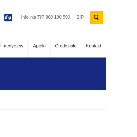
Infolinia TIP 800 190 590
BIP
l medyczny
Apteki
O oddziale
Kontakt