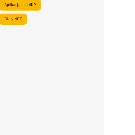
Aplikacja mojeIKP
Diety NFZ