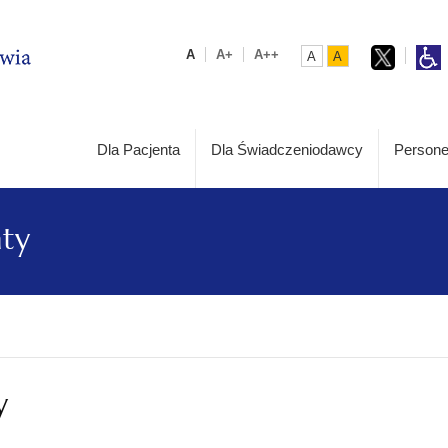
A
A+
A++
A
A
Dla Pacjenta
Dla Świadczeniodawcy
Persone
aty
y