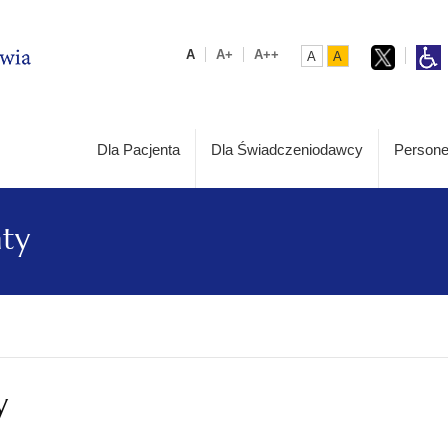
A
A+
A++
A
A
Dla Pacjenta
Dla Świadczeniodawcy
Persone
aty
y