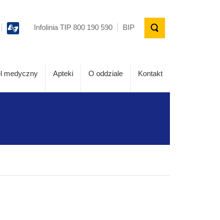
Infolinia TIP 800 190 590
BIP
l medyczny
Apteki
O oddziale
Kontakt