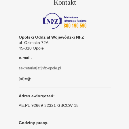
Kontakt
Opolski Oddział Wojewódzki NFZ
ul. Ozimska 72A
45-310 Opole
e-mail:
sekretariat[at]nfz-opole.pl
[at]=@
Adres e-doręczeń:
AE:PL-92669-32321-GBCCW-18
Godziny pracy: