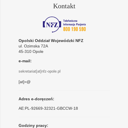
Kontakt
Opolski Oddział Wojewódzki NFZ
ul. Ozimska 72A
45-310 Opole
e-mail:
sekretariat[at]nfz-opole.pl
[at]=@
Adres e-doręczeń:
AE:PL-92669-32321-GBCCW-18
Godziny pracy: