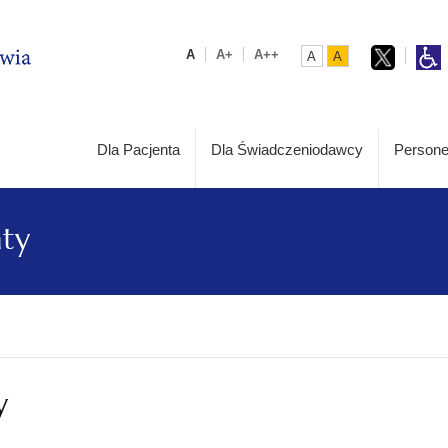
A
A+
A++
A
A
Dla Pacjenta
Dla Świadczeniodawcy
Persone
aty
y