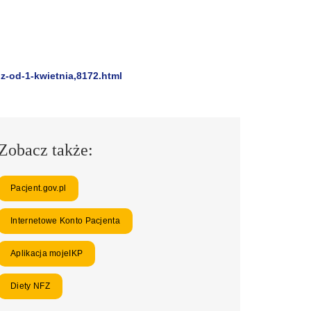
z-od-1-kwietnia,8172.html
Zobacz także:
Pacjent.gov.pl
Internetowe Konto Pacjenta
Aplikacja mojeIKP
Diety NFZ