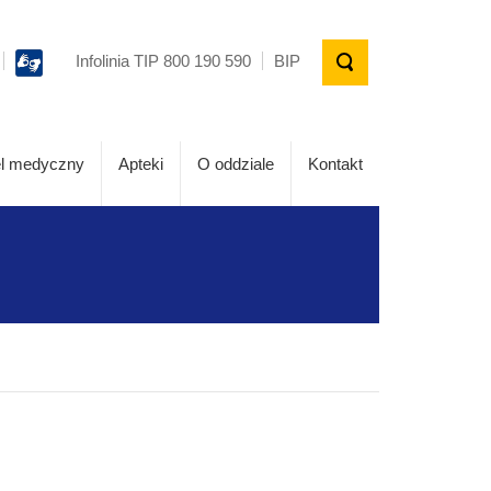
Infolinia TIP 800 190 590
BIP
l medyczny
Apteki
O oddziale
Kontakt