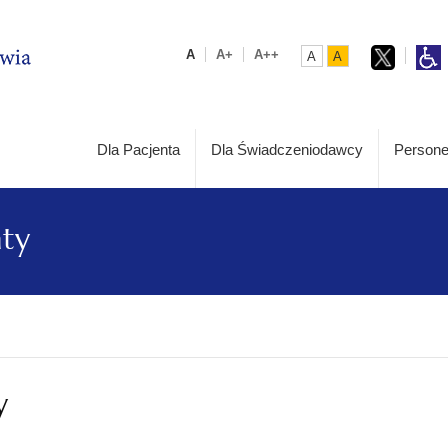
A
A+
A++
A
A
Dla Pacjenta
Dla Świadczeniodawcy
Persone
aty
y