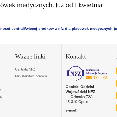
cówek medycznych. Już od 1 kwietnia
alnosci-centrali/wiecej-srodkow-z-nfz-dla-placowek-medycznych-ju
Ważne linki
Kontakt
Centrala NFZ
Ministerstwo Zdrowia
Opolski Oddział
y
Wojewódzki NFZ
ul. Ozimska 72A
tnym
45-310 Opole
e-mail: