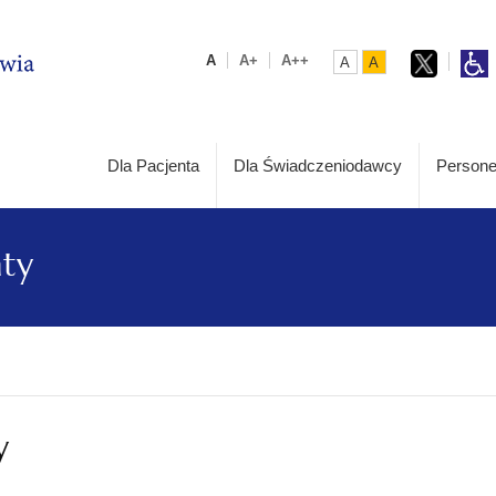
A
A+
A++
A
A
Dla Pacjenta
Dla Świadczeniodawcy
Persone
aty
y