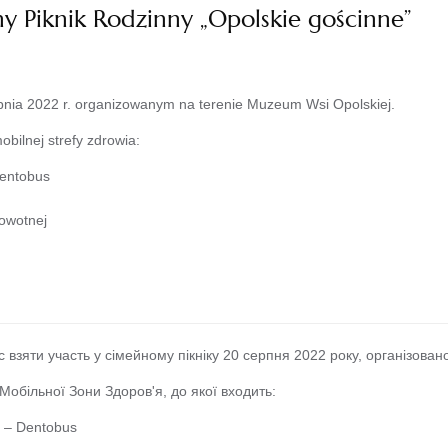
ny Piknik Rodzinny „Opolskie gościnne”
pnia 2022 r. organizowanym na terenie Muzeum Wsi Opolskiej.
bilnej strefy zdrowia:
Dentobus
rowotnej
зяти участь у сімейному пікніку 20 серпня 2022 року, організовано
 Мобільної Зони Здоров'я, до якої входить:
 – Dentobus