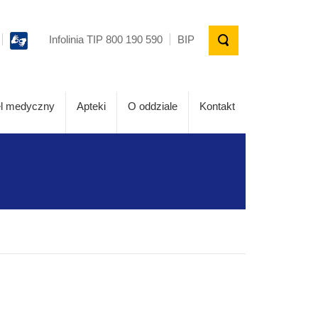
Infolinia TIP 800 190 590
BIP
l medyczny
Apteki
O oddziale
Kontakt