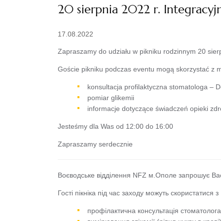
20 sierpnia 2022 r. Integracyj
17.08.2022
Zapraszamy do udziału w pikniku rodzinnym 20 sier
Goście pikniku podczas eventu mogą skorzystać z mo
konsultacja profilaktyczna stomatologa – 
pomiar glikemii
informacje dotyczące świadczeń opieki zd
Jesteśmy dla Was od 12:00 do 16:00
Zapraszamy serdecznie
Воєводське відділення NFZ м.Ополе запрошує Вас в
Гості пікніка під час заходу можуть скористатися з
профілактична консультація стоматолога