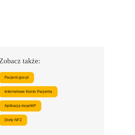
Zobacz także:
Pacjent.gov.pl
Internetowe Konto Pacjenta
Aplikacja mojeIKP
Diety NFZ