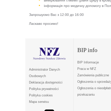
вимірювання глікемії (рівня цукру в крові
інформація про медичну допомогу в По
Запрошуємо Вас з 12:00 до 16:00
Ласкаво просимо!
BIP info
BIP Informacje
Praca w NFZ
Administrator Danych
Zamówienia publiczne
Osobowych
Ogłoszenia o sprzedaż
Deklaracja dostępności
Ogłoszenia o nieodpła
Polityka prywatności
przekazaniu
Polityka cookies
Mapa serwisu