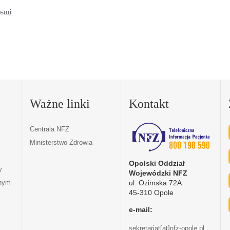
)
льщі
Ważne linki
Kontakt
Centrala NFZ
Ministerstwo Zdrowia
Opolski Oddział
y
Wojewódzki NFZ
ul. Ozimska 72A
tnym
45-310 Opole
e-mail:
sekretariat[at]nfz-opole.pl