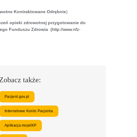
owotne Kontraktowane Odrębnie
).
czeń opieki zdrowotnej przygotowanie do
owego Funduszu Zdrowia (
http://www.nfz-
Zobacz także:
Pacjent.gov.pl
Internetowe Konto Pacjenta
Aplikacja mojeIKP