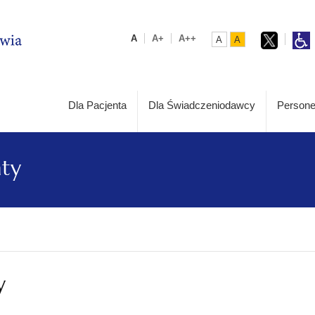
A
A+
A++
A
A
Dla Pacjenta
Dla Świadczeniodawcy
Persone
aty
y