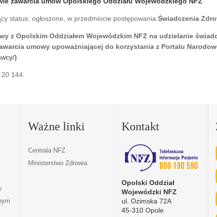
awie zawarcia umów Opolskiego Oddziału Wojewódzkiego NFZ
żący status: ogłoszone, w przedmiocie postępowania
Świadczenia Zdr
mowy z Opolskim Oddziałem Wojewódzkim NFZ na udzielanie świad
 zawarcia umowy upoważniającej do korzystania z Portalu Narod
awcy/
)
 20 144.
Ważne linki
Kontakt
Centrala NFZ
Ministerstwo Zdrowia
Opolski Oddział
y
Wojewódzki NFZ
ul. Ozimska 72A
tnym
45-310 Opole