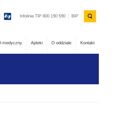
Infolinia TIP 800 190 590
BIP
l medyczny
Apteki
O oddziale
Kontakt